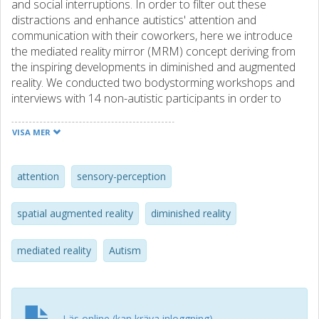
and social interruptions. In order to filter out these
distractions and enhance autistics' attention and
communication with their coworkers, here we introduce
the mediated reality mirror (MRM) concept deriving from
the inspiring developments in diminished and augmented
reality. We conducted two bodystorming workshops and
interviews with 14 non-autistic participants in order to
inform the design process of MRM and our future studies
with autistics which is a one shot opportunity. In this paper
VISA MER
we present the outcomes of the workshops and the
interviews as well as their contributions to our future
studies with autistic users of MRM.
attention
sensory-perception
spatial augmented reality
diminished reality
mediated reality
Autism
Läs online (kan kräva inloggning)