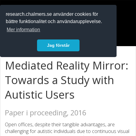
RESEARCH
.chalmers.se
research.chalmers.se använder cookies för
bättre funktionalitet och användarupplevelse.
In English
Mer information
Logga in
Jag förstår
Mediated Reality Mirror:
Towards a Study with
Autistic Users
Paper i proceeding, 2016
Open offices, despite their tangible advantages, are
challenging for autistic individuals due to continuous visual