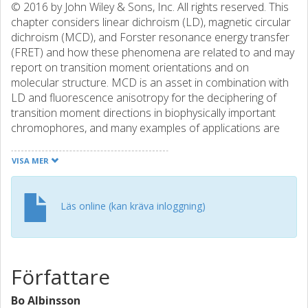
© 2016 by John Wiley & Sons, Inc. All rights reserved. This
chapter considers linear dichroism (LD), magnetic circular
dichroism (MCD), and Forster resonance energy transfer
(FRET) and how these phenomena are related to and may
report on transition moment orientations and on
molecular structure. MCD is an asset in combination with
LD and fluorescence anisotropy for the deciphering of
transition moment directions in biophysically important
chromophores, and many examples of applications are
found among nucleobases. A property corresponding to
the absorption anisotropy (linear dichroism) for emission
VISA MER
is the fluorescence anisotropy. The amino acid tryptophan,
with indole as its photoactive aromatic chromophore, is
the most frequently used natural fluorescent probe in
Läs online (kan kräva inloggning)
biophysical contexts, due to its relatively high fluorescence
quantum yield and well-resolved absorption profile in the
near-UV. The single-molecule fluorescence-detected linear
dichroism (smFLD) method is a useful complement to
Författare
smFRET since it can help to avoid misinterpretation of
false smFRET signals.
Bo Albinsson