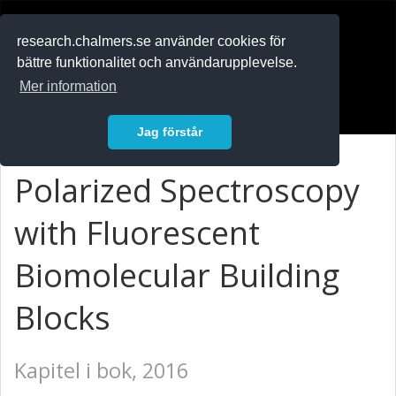
RESEARCH
.chalmers.se
research.chalmers.se använder cookies för
bättre funktionalitet och användarupplevelse.
In English
Mer information
Logga in
Jag förstår
Polarized Spectroscopy
with Fluorescent
Biomolecular Building
Blocks
Kapitel i bok, 2016