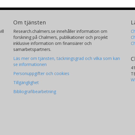
Om tjänsten
L
ill
Research.chalmers.se innehåller information om
Ch
forskning på Chalmers, publikationer och projekt
Ch
inklusive information om finansiärer och
C
samarbetspartners.
C
Läs mer om tjänsten, täckningsgrad och vilka som kan
se informationen
4
Personuppgifter och cookies
T
W
Tillgänglighet
Bibliografibearbetning