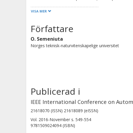
implementation of it in a robotic cell
VISA MER
picking from a flexible feeder and clo
described. Solutions for the vision-b
Författare
learning-based classification, circul
O. Semeniuta
teeth segmentation are presented, an
Norges teknisk-naturvitenskapelige universitet
IEEE.
Publicerad i
IEEE International Conference on Autom
21618070 (ISSN) 21618089 (eISSN)
Vol. 2016-November
s.
549-554
9781509024094 (ISBN)