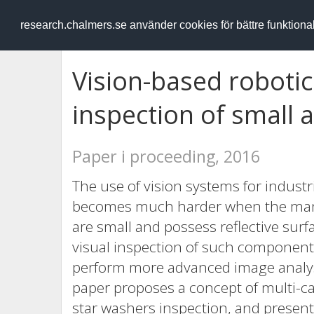
RESEARCH
.chalmers.se
research.chalmers.se använder cookies för bättre funktion
Vision-based robotic
inspection of small
Paper i proceeding, 2016
The use of vision systems for industr
becomes much harder when the man
are small and possess reflective surf
visual inspection of such components
perform more advanced image analysi
paper proposes a concept of multi-ca
star washers inspection, and presents