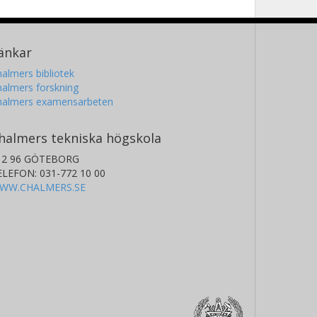
änkar
almers bibliotek
almers forskning
halmers examensarbeten
halmers tekniska högskola
12 96 GÖTEBORG
ELEFON: 031-772 10 00
WW.CHALMERS.SE