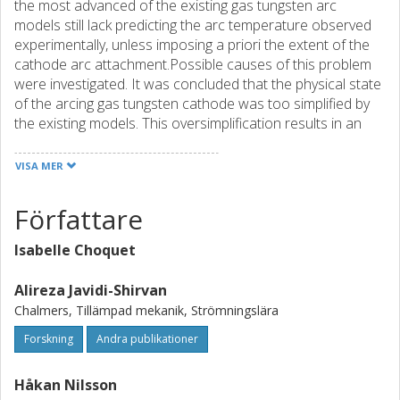
the most advanced of the existing gas tungsten arc
models still lack predicting the arc temperature observed
experimentally, unless imposing a priori the extent of the
cathode arc attachment.Possible causes of this problem
were investigated. It was concluded that the physical state
of the arcing gas tungsten cathode was too simplified by
the existing models. This oversimplification results in an
overestimation of the cathode arc attachment area and
an underestimation of the arc temperature field.An
VISA MER
improved model was developed based only on physical
criteria. It was tested by comparison with experimental
Författare
measurements available in the literature. Good agreement
with the temperature measured on the cathode surface
Isabelle Choquet
and within the arc were obtained.
Alireza Javidi-Shirvan
Chalmers, Tillämpad mekanik, Strömningslära
Forskning
Andra publikationer
Håkan Nilsson