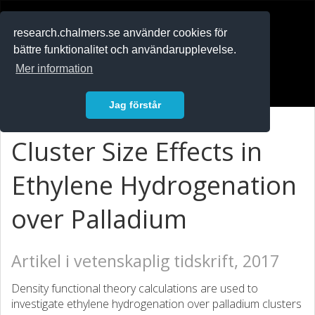
RESEARCH
.chalmers.se
research.chalmers.se använder cookies för
bättre funktionalitet och användarupplevelse.
In English
Mer information
Logga in
Jag förstår
Cluster Size Effects in
Ethylene Hydrogenation
over Palladium
Artikel i vetenskaplig tidskrift, 2017
Density functional theory calculations are used to
investigate ethylene hydrogenation over palladium clusters