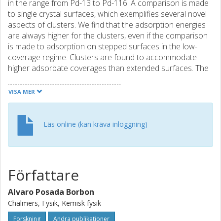
in the range from Pd-13 to Pd-116. A comparison is made
to single crystal surfaces, which exemplifies several novel
aspects of clusters. We find that the adsorption energies
are always higher for the clusters, even if the comparison
is made to adsorption on stepped surfaces in the low-
coverage regime. Clusters are found to accommodate
higher adsorbate coverages than extended surfaces. The
saturation coverage for Pd-13 is unity, whereas it is 0.33
on Pd(111). The activation energies for hydrogenation of
VISA MER
C2H4 to C2H5 over Pd-38 are clearly different from
Pd(111) and Pd(211), which stresses the limitation of
extended surfaces as models for nanoparticles.
Läs online (kan kräva inloggning)
Författare
Alvaro Posada Borbon
Chalmers, Fysik, Kemisk fysik
Forskning
Andra publikationer