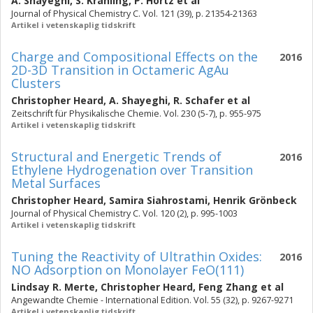
A. Shayeghi
,
S. Krahling
,
P. Hortz
et al
Journal of Physical Chemistry C. Vol. 121 (39), p. 21354-21363
Artikel i vetenskaplig tidskrift
Charge and Compositional Effects on the
2016
2D-3D Transition in Octameric AgAu
Clusters
Christopher Heard
,
A. Shayeghi
,
R. Schafer
et al
Zeitschrift für Physikalische Chemie. Vol. 230 (5-7), p. 955-975
Artikel i vetenskaplig tidskrift
Structural and Energetic Trends of
2016
Ethylene Hydrogenation over Transition
Metal Surfaces
Christopher Heard
,
Samira Siahrostami
,
Henrik Grönbeck
Journal of Physical Chemistry C. Vol. 120 (2), p. 995-1003
Artikel i vetenskaplig tidskrift
Tuning the Reactivity of Ultrathin Oxides:
2016
NO Adsorption on Monolayer FeO(111)
Lindsay R. Merte
,
Christopher Heard
,
Feng Zhang
et al
Angewandte Chemie - International Edition. Vol. 55 (32), p. 9267-9271
Artikel i vetenskaplig tidskrift