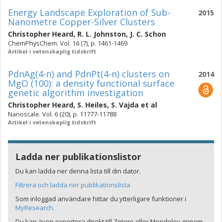
Energy Landscape Exploration of Sub-
2015
Nanometre Copper-Silver Clusters
Christopher Heard
,
R. L. Johnston
,
J. C. Schon
ChemPhysChem. Vol. 16 (7), p. 1461-1469
Artikel i vetenskaplig tidskrift
PdnAg(4-n) and PdnPt(4-n) clusters on
2014
MgO (100): a density functional surface
genetic algorithm investigation
Christopher Heard
,
S. Heiles
,
S. Vajda
et al
Nanoscale. Vol. 6 (20), p. 11777-11788
Artikel i vetenskaplig tidskrift
Ladda ner publikationslistor
Du kan ladda ner denna lista till din dator.
Filtrera och ladda ner publikationslista
Som inloggad användare hittar du ytterligare funktioner i
MyResearch
.
Du kan även exportera direkt till Zotero eller Mendeley genom