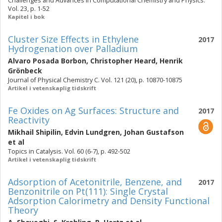
Challenges and Advances in Computational Chemistry and Physics.
Vol. 23, p. 1-52
Kapitel i bok
Cluster Size Effects in Ethylene
2017
Hydrogenation over Palladium
Alvaro Posada Borbon
,
Christopher Heard
,
Henrik
Grönbeck
Journal of Physical Chemistry C. Vol. 121 (20), p. 10870-10875
Artikel i vetenskaplig tidskrift
Fe Oxides on Ag Surfaces: Structure and
2017
Reactivity
Mikhail Shipilin
,
Edvin Lundgren
,
Johan Gustafson
et al
Topics in Catalysis. Vol. 60 (6-7), p. 492-502
Artikel i vetenskaplig tidskrift
Adsorption of Acetonitrile, Benzene, and
2017
Benzonitrile on Pt(111): Single Crystal
Adsorption Calorimetry and Density Functional
Theory