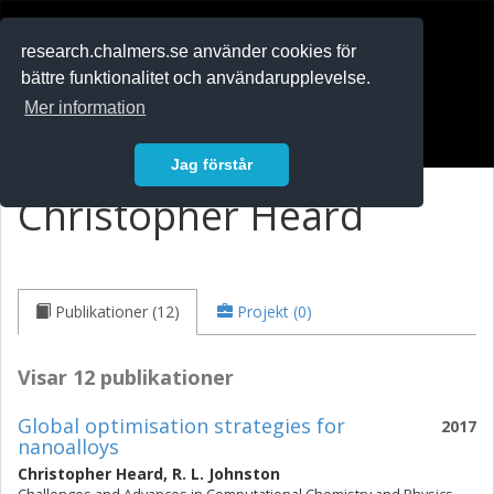
RESEARCH
.chalmers.se
research.chalmers.se använder cookies för
bättre funktionalitet och användarupplevelse.
In English
Mer information
Logga in
Jag förstår
Christopher Heard
Publikationer (12)
Projekt (0)
Visar 12 publikationer
Global optimisation strategies for
2017
nanoalloys
Christopher Heard
,
R. L. Johnston