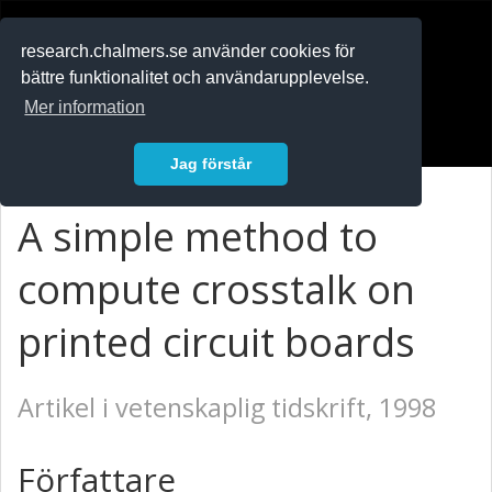
RESEARCH
.chalmers.se
research.chalmers.se använder cookies för
bättre funktionalitet och användarupplevelse.
In English
Mer information
Logga in
Jag förstår
A simple method to
compute crosstalk on
printed circuit boards
Artikel i vetenskaplig tidskrift, 1998
Författare