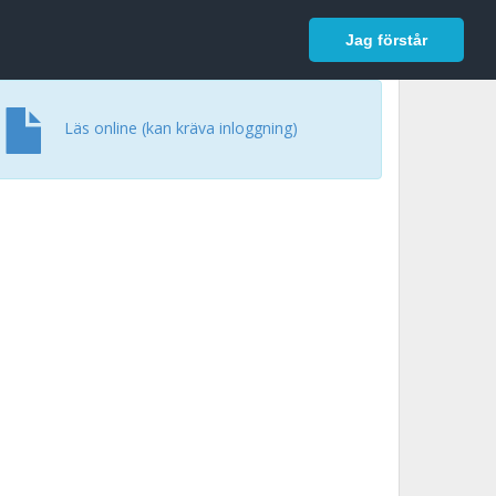
In English
Logga in
Jag förstår
Läs online (kan kräva inloggning)