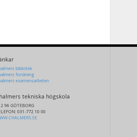
änkar
almers bibliotek
almers forskning
halmers examensarbeten
halmers tekniska högskola
12 96 GÖTEBORG
ELEFON: 031-772 10 00
WW.CHALMERS.SE