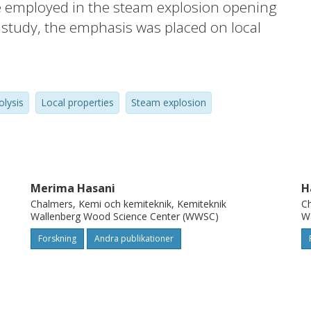
rge employed in the steam explosion opening
e study, the emphasis was placed on local
ips (of industrially relevant size). The
raction treatments lead to significant
within the wood chips, while steam explosion
olysis
Local properties
Steam explosion
n removal of hemicelluloses due to the
explosion step.
Merima Hasani
H
Chalmers, Kemi och kemiteknik, Kemiteknik
Ch
Wallenberg Wood Science Center (WWSC)
W
Forskning
Andra publikationer