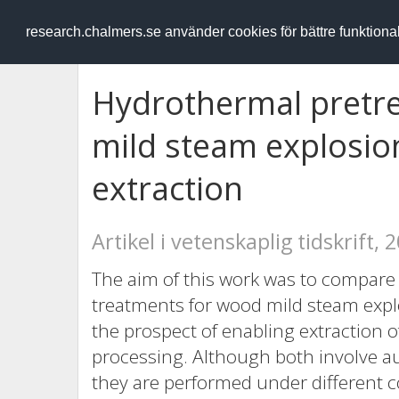
RESEARCH
.chalmers.se
research.chalmers.se använder cookies för bättre funktion
Hydrothermal pretr
mild steam explosio
extraction
Artikel i vetenskaplig tidskrift, 
The aim of this work was to compar
treatments for wood mild steam explo
the prospect of enabling extraction o
processing. Although both involve aut
they are performed under different 