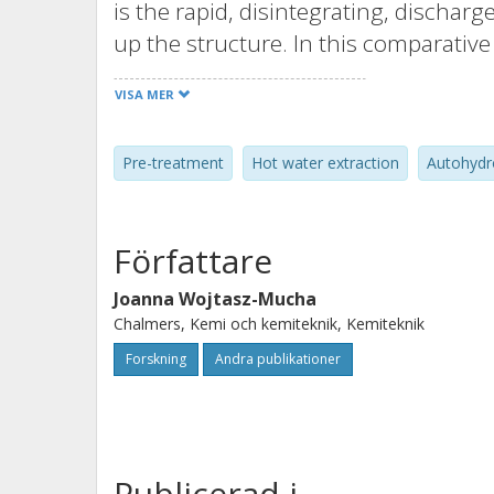
is the rapid, disintegrating, discha
up the structure. In this comparativ
composition of the pre-treated wood ch
VISA MER
results show that short hot water ext
variations in the local composition 
Pre-treatment
Hot water extraction
Autohydr
accomplishes a comparably more eve
advective mass transport during the 
Författare
Joanna Wojtasz-Mucha
Chalmers, Kemi och kemiteknik, Kemiteknik
Forskning
Andra publikationer
Publicerad i