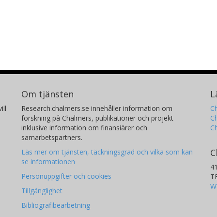
Om tjänsten
L
ill
Research.chalmers.se innehåller information om
Ch
forskning på Chalmers, publikationer och projekt
Ch
inklusive information om finansiärer och
C
samarbetspartners.
C
Läs mer om tjänsten, täckningsgrad och vilka som kan
se informationen
4
Personuppgifter och cookies
T
W
Tillgänglighet
Bibliografibearbetning