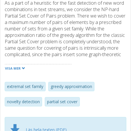
As a part of a heuristic for the fast detection of new word
combinations in text streams, we consider the NP-hard
Partial Set Cover of Pairs problem. There we wish to cover
a maximum number of pairs of elements by a prescribed
number of sets from a given set family. While the
approximation ratio of the greedy algorithm for the classic
Partial Set Cover problem is completely understood, the
same question for covering of pairs is intrinsically more
complicated, since the pairs insert some graph-theoretic
structure. The best approximation guarantee for the first
greedy step can be rephrased as a problem in extremal
VISA MER
combinatorics: Assume that we may place a fixed number
of subsets of fixed and equal size in a set, how many
different pairs of elements can we cover? In this paper we
extremal set family
greedy approximation
introduce a method to calculate optimal approximation
guarantees, and we demonstrate its use on the smallest
novelty detection
partial set cover
set families.
Läs hela texten (PDF)