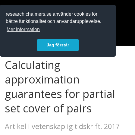
RESEARCH
.chalmers.se
research.chalmers.se använder cookies för
bättre funktionalitet och användarupplevelse.
In English
Mer information
Logga in
Jag förstår
Calculating
approximation
guarantees for partial
set cover of pairs
Artikel i vetenskaplig tidskrift, 2017