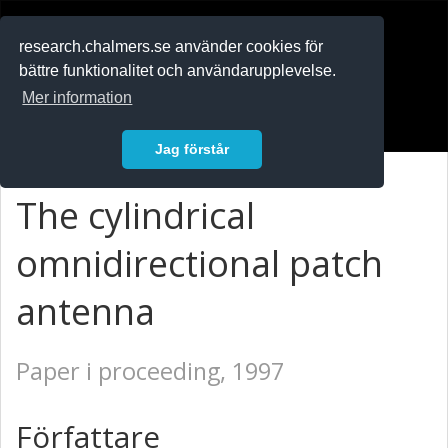
RESEARCH
.chalmers.se
research.chalmers.se använder cookies för
bättre funktionalitet och användarupplevelse.
In English
Mer information
Logga in
Jag förstår
The cylindrical
omnidirectional patch
antenna
Paper i proceeding, 1997
Författare