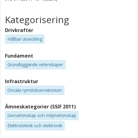
Forskning
Andra publikationer
Kategorisering
Lars Pettersson
Chalmers, Rymd- och geovetenskap, Onsala
Drivkrafter
rymdobservatorium
Hållbar utveckling
Forskning
Andra publikationer
Fundament
jens dahlström
Grundläggande vetenskaper
Magnus Dahlgren
Chalmers, Rymd- och geovetenskap, Onsala
Infrastruktur
rymdobservatorium
Onsala rymdobservatorium
Forskning
Andra publikationer
Ämneskategorier (SSIF 2011)
Ulf Kylenfall
Geovetenskap och miljövetenskap
Chalmers, Rymd- och geovetenskap, Onsala
rymdobservatorium
Elektroteknik och elektronik
Forskning
Andra publikationer