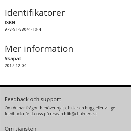
Identifikatorer
Bhushan Billade
Chalmers, Rymd- och geovetenskap, Onsala
ISBN
rymdobservatorium
978-91-88041-10-4
Forskning
Andra publikationer
Mer information
Jonas Flygare
Chalmers, Rymd- och geovetenskap, Onsala
Skapat
rymdobservatorium
2017-12-04
Forskning
Andra publikationer
Feedback och support
Om du har frågor, behöver hjälp, hittar en bugg eller vill ge
feedback når du oss på research.lib@chalmers.se.
Om tjänsten