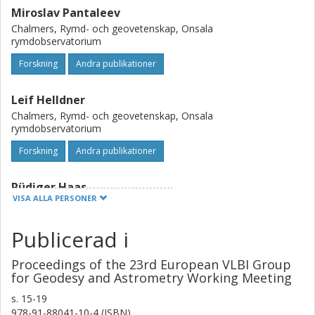
Miroslav Pantaleev
Chalmers, Rymd- och geovetenskap, Onsala
rymdobservatorium
Forskning
Andra publikationer
Leif Helldner
Chalmers, Rymd- och geovetenskap, Onsala
rymdobservatorium
Forskning
Andra publikationer
Rüdiger Haas
VISA ALLA PERSONER
Chalmers, Rymd- och geovetenskap, Onsala
rymdobservatorium
Publicerad i
Forskning
Andra publikationer
Proceedings of the 23rd European VLBI Group
Karl-Åke L Johansson
for Geodesy and Astrometry Working Meeting
Chalmers, Rymd- och geovetenskap, Onsala
s.
15-19
rymdobservatorium
978-91-88041-10-4 (ISBN)