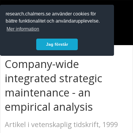
RESEARCH
.chalmers.se
research.chalmers.se använder cookies för
bättre funktionalitet och användarupplevelse.
In English
Mer information
Logga in
Jag förstår
Company-wide
integrated strategic
maintenance - an
empirical analysis
Artikel i vetenskaplig tidskrift, 1999