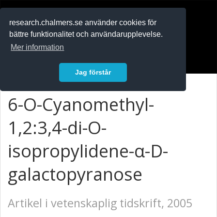
RESEARCH
.chalmers.se
research.chalmers.se använder cookies för
bättre funktionalitet och användarupplevelse.
In English
Mer information
Logga in
Jag förstår
6-O-Cyanomethyl-
1,2:3,4-di-O-
isopropylidene-α-D-
galactopyranose
Artikel i vetenskaplig tidskrift, 2005