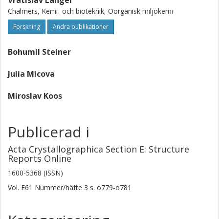
Vratislav Langer
Chalmers, Kemi- och bioteknik, Oorganisk miljökemi
Forskning
Andra publikationer
Bohumil Steiner
Julia Micova
Miroslav Koos
Publicerad i
Acta Crystallographica Section E: Structure
Reports Online
1600-5368 (ISSN)
Vol. E61
Nummer/häfte
3
s.
o779-o781