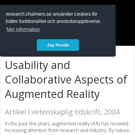
RESEARCH
.chalmers.se
research.chalmers.se använder cookies för
bättre funktionalitet och användarupplevelse.
In English
Mer information
Logga in
Jag förstår
Usability and
Collaborative Aspects of
Augmented Reality
Artikel i vetenskaplig tidskrift, 2004
In the past few years, augmented reality (AR) has received
increasing attention from research and industry. By nature,