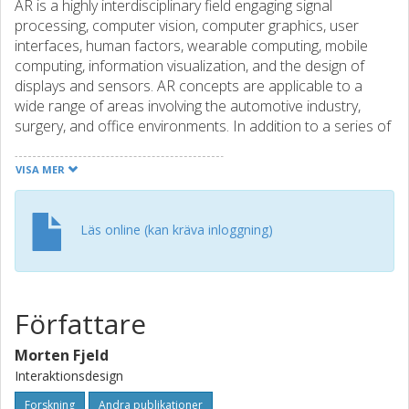
AR is a highly interdisciplinary field engaging signal
processing, computer vision, computer graphics, user
interfaces, human factors, wearable computing, mobile
computing, information visualization, and the design of
displays and sensors. AR concepts are applicable to a
wide range of areas involving the automotive industry,
surgery, and office environments. In addition to a series of
symposia and workshops devoted to this field, several
journals have offered special issues on AR.
VISA MER
Läs online (kan kräva inloggning)
Författare
Morten Fjeld
Interaktionsdesign
Forskning
Andra publikationer