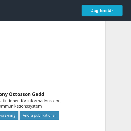
In English
Logga in
Jag förstår
ony Ottosson Gadd
stitutionen för informationsteori,
ommunikationssystem
Forskning
Andra publikationer