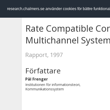
RESEARCH
.chalmers.se
research.chalmers.se använder cookies för bättre funktion
Rate Compatible Con
Multichannel Syste
Rapport, 1997
Författare
Pål Frenger
Institutionen för informationsteori,
Kommunikationssystem