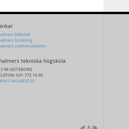
änkar
almers bibliotek
almers forskning
halmers examensarbeten
halmers tekniska högskola
12 96 GÖTEBORG
ELEFON: 031-772 10 00
WW.CHALMERS.SE