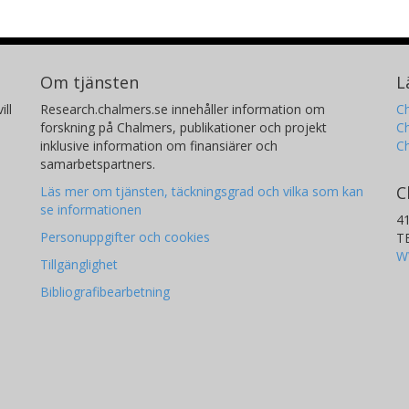
Om tjänsten
L
ill
Research.chalmers.se innehåller information om
Ch
forskning på Chalmers, publikationer och projekt
Ch
inklusive information om finansiärer och
C
samarbetspartners.
C
Läs mer om tjänsten, täckningsgrad och vilka som kan
se informationen
4
Personuppgifter och cookies
T
W
Tillgänglighet
Bibliografibearbetning