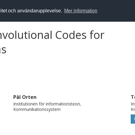
alitet och användarupplevelse.
Mer information
volutional Codes for
ms
Pål Orten
T
Institutionen för informationsteori,
In
Kommunikationssystem
K