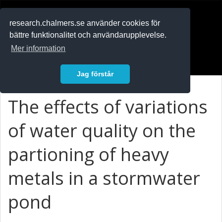
RESEARCH
.chalmers.se
research.chalmers.se använder cookies för
bättre funktionalitet och användarupplevelse.
In English
Mer information
Logga in
Jag förstår
The effects of variations
of water quality on the
partioning of heavy
metals in a stormwater
pond