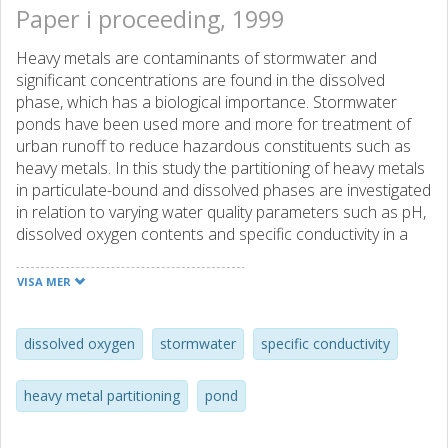
Paper i proceeding, 1999
Heavy metals are contaminants of stormwater and
significant concentrations are found in the dissolved
phase, which has a biological importance. Stormwater
ponds have been used more and more for treatment of
urban runoff to reduce hazardous constituents such as
heavy metals. In this study the partitioning of heavy metals
in particulate-bound and dissolved phases are investigated
in relation to varying water quality parameters such as pH,
dissolved oxygen contents and specific conductivity in a
stormwater pond in Göteborg, Sweden. The results show
a clear variation in heavy metal partitioning and that lead
VISA MER
seems to be more extensively particulate-bound due to
high specific conductivity.
dissolved oxygen
stormwater
specific conductivity
heavy metal partitioning
pond