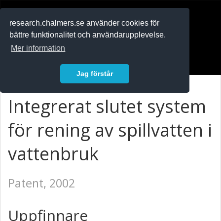
RESEARCH
.chalmers.se
research.chalmers.se använder cookies för
bättre funktionalitet och användarupplevelse.
In English
Mer information
Logga in
Jag förstår
Integrerat slutet system
för rening av spillvatten i
vattenbruk
Patent, 2002
Uppfinnare