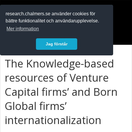
RESEARCH
.chalmers.se
research.chalmers.se använder cookies för
bättre funktionalitet och användarupplevelse.
In English
Mer information
Logga in
Jag förstår
The Knowledge-based
resources of Venture
Capital firms’ and Born
Global firms’
internationalization