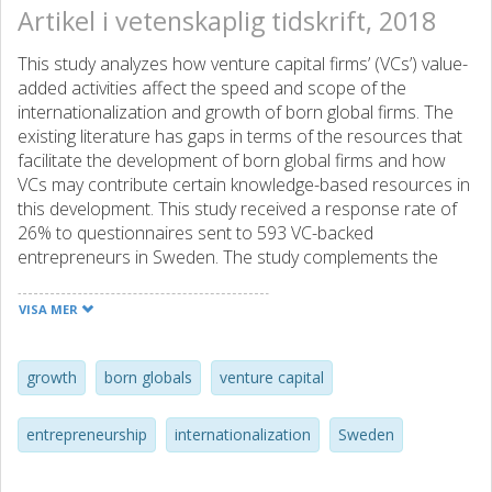
Artikel i vetenskaplig tidskrift, 2018
This study analyzes how venture capital firms’ (VCs’) value-
added activities affect the speed and scope of the
internationalization and growth of born global firms. The
existing literature has gaps in terms of the resources that
facilitate the development of born global firms and how
VCs may contribute certain knowledge-based resources in
this development. This study received a response rate of
26% to questionnaires sent to 593 VC-backed
entrepreneurs in Sweden. The study complements the
survey data with four years of annual report data and
tests the relationship between VC value-added activities
VISA MER
and the born global firms’ speed and scope with
multivariate statistics. The results show that while born
global firms are prevalent among Swedish VC-backed firms,
growth
born globals
venture capital
there is no significant evidence that VC firms contribute to
their speed and scope of internationalization through their
entrepreneurship
internationalization
Sweden
knowledge-based resources.