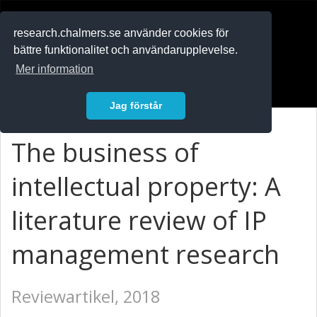
RESEARCH
.chalmers.se
research.chalmers.se använder cookies för
bättre funktionalitet och användarupplevelse.
In English
Mer information
Logga in
Jag förstår
The business of
intellectual property: A
literature review of IP
management research
Reviewartikel, 2018