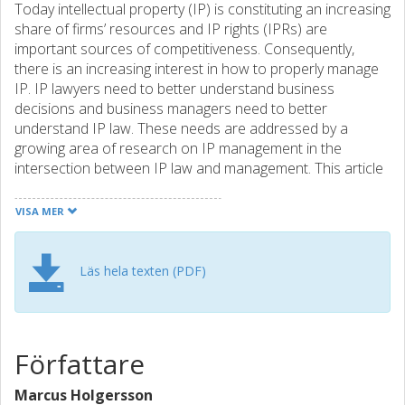
Today intellectual property (IP) is constituting an increasing
share of firms’ resources and IP rights (IPRs) are
important sources of competitiveness. Consequently,
there is an increasing interest in how to properly manage
IP. IP lawyers need to better understand business
decisions and business managers need to better
understand IP law. These needs are addressed by a
growing area of research on IP management in the
intersection between IP law and management. This article
presents a literature review of the broad field of IP
management research, with the aim to provide IP law
VISA MER
practitioners, managers, and academics with an overview
of what we know about IP management, to guide readers
in how/where to learn more, and how to move forward in
Läs hela texten (PDF)
both research and practice. A general conclusion is that
the research is rich and quickly growing, but has too little
focus and data on strategic IP management issues. Both
research and practice need to adopt a more holistic
Författare
perspective on IP, including different rights and integrating
with strategic decision-making.
Marcus Holgersson