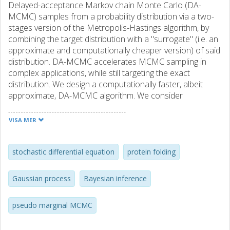
Delayed-acceptance Markov chain Monte Carlo (DA-
MCMC) samples from a probability distribution via a two-
stages version of the Metropolis-Hastings algorithm, by
combining the target distribution with a "surrogate" (i.e. an
approximate and computationally cheaper version) of said
distribution. DA-MCMC accelerates MCMC sampling in
complex applications, while still targeting the exact
distribution. We design a computationally faster, albeit
approximate, DA-MCMC algorithm. We consider
parameter inference in a Bayesian setting where a
surrogate likelihood function is introduced in the delayed-
VISA MER
acceptance scheme. When the evaluation of the likelihood
function is computationally intensive, our scheme
produces a 2-4 times speed-up, compared to standard
stochastic differential equation
protein folding
DA-MCMC. However, the acceleration is highly problem
dependent. Inference results for the standard delayed-
Gaussian process
Bayesian inference
acceptance algorithm and our approximated version are
similar, indicating that our algorithm can return reliable
pseudo marginal MCMC
Bayesian inference. As a computationally intensive case
study, we introduce a novel stochastic differential equation