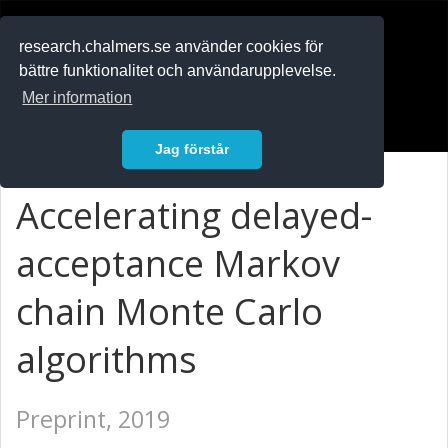
RESEARCH
.chalmers.se
research.chalmers.se använder cookies för
bättre funktionalitet och användarupplevelse.
In English
Mer information
Logga in
Jag förstår
Accelerating delayed-
acceptance Markov
chain Monte Carlo
algorithms
Preprint, 2019