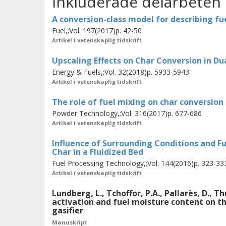
Inkluderade delarbeten
gasification were found to be signific
A conversion-class model for describing fue
A validated semi-empirical 1D model 
Fuel,;Vol. 197(2017)p. 42-50
Artikel i vetenskaplig tidskrift
has been formulated that: 1) accounts 
char gasification rate; and 2) introd
Upscaling Effects on Char Conversion in Dua
Energy & Fuels,;Vol. 32(2018)p. 5933-5943
describing fuel conversion in fluidiz
Artikel i vetenskaplig tidskrift
the dominance of fuel convection over
The role of fuel mixing on char conversion 
Satisfactory fuel conversion is easi
Powder Technology,;Vol. 316(2017)p. 677-686
main products, with gas as a by-prod
Artikel i vetenskaplig tidskrift
improve the efficiency of gas product
Influence of Surrounding Conditions and Fu
chosen operational conditions, and/or
Char in a Fluidized Bed
necessary to achieve sufficient fuel 
Fuel Processing Technology,;Vol. 144(2016)p. 323-33
Artikel i vetenskaplig tidskrift
Lundberg, L., Tchoffor, P.A., Pallarès, D., 
activation and fuel moisture content on the
gasifier
Manuskript