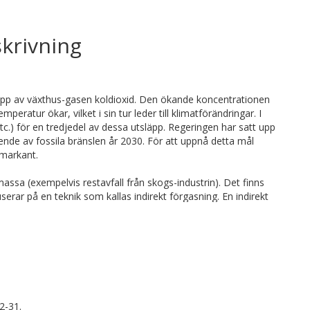
krivning
släpp av växthus-gasen koldioxid. Den ökande koncentrationen
ratur ökar, vilket i sin tur leder till klimatförändringar. I
 etc.) för en tredjedel av dessa utsläpp. Regeringen har satt upp
nde av fossila bränslen år 2030. För att uppnå detta mål
 markant.
ssa (exempelvis restavfall från skogs-industrin). Det finns
serar på en teknik som kallas indirekt förgasning. En indirekt
n att den kan drivas på två olika sätt: med gas som enda
 och gas som biprodukt.
örbränningskammare som matas med luft och en
ränsle. Ett bäddmaterial (exempelvis sand eller aska)
skammaren och förgasnings-kammaren för att värma upp den
gs-kammaren; resten följer med bäddmaterialet till
2-31.
ergi. Att förstå vilka mekanismer som styr hur mycket bränsle