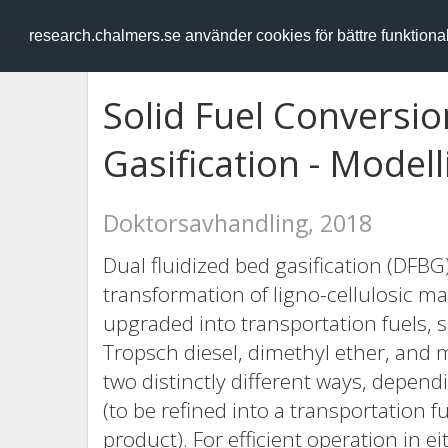
RESEARCH
.chalmers.se
research.chalmers.se använder cookies för bättre funktion
Solid Fuel Conversio
Gasification - Model
Doktorsavhandling, 2018
Dual fluidized bed gasification (DFBG)
transformation of ligno-cellulosic ma
upgraded into transportation fuels, s
Tropsch diesel, dimethyl ether, and 
two distinctly different ways, depen
(to be refined into a transportation f
product). For efficient operation in 