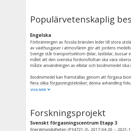
Populärvetenskaplig bes
Engelska
Förbränningen av fossila bränslen leder till stora ut
av växthusgaser i atmosfären gör att jordens medeltempe
Sverige står transportsektorn (bilar, lastbilar, bussar
målet att den svenska fordonsflottan ska vara oberoe
måste användningen av elbilar och biodrivmedel öka
Biodrivmedel kan framställas genom att förgasa bioma
flera olika förgasningstekniker; denna avhandling foku
förgasningsanläggning med lämplig design har fördele
VISA MER
produkt eller med el och värme som huvudprodukter
En indirekt förgasare består av två reaktorer: en f
Forskningsprojekt
förgasningskammare som matas med vattenånga och b
cirkulerar hela tiden mellan den varma förbränning
Svenskt förgasningscentrum Etapp 3
sistnämnda. En del av bränsles omvandlas i förgasnin
Energimyndigheten (P34721-3), 2017-04-20 -- 2021-1
förbränningskammaren där det förbränns vilket ger en