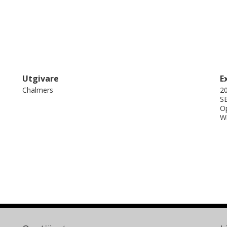
Utgivare
E
Chalmers
20
SB
Op
Wi