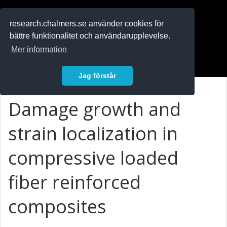
RESEARCH
.chalmers.se
research.chalmers.se använder cookies för
bättre funktionalitet och användarupplevelse.
In English
Mer information
Logga in
Jag förstår
Damage growth and
strain localization in
compressive loaded
fiber reinforced
composites