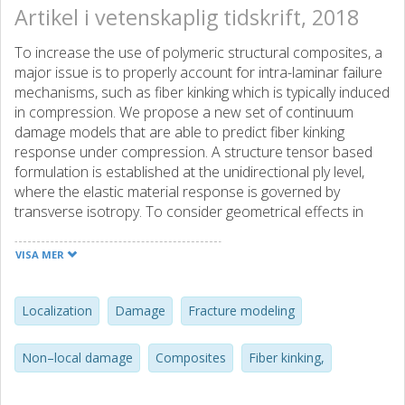
Artikel i vetenskaplig tidskrift, 2018
To increase the use of polymeric structural composites, a
major issue is to properly account for intra-laminar failure
mechanisms, such as fiber kinking which is typically induced
in compression. We propose a new set of continuum
damage models that are able to predict fiber kinking
response under compression. A structure tensor based
formulation is established at the unidirectional ply level,
where the elastic material response is governed by
transverse isotropy. To consider geometrical effects in
conjunction with fiber kinking instability, a continuum
damage formulation at finite strain is developed. The
VISA MER
fracture area progression includes a convective and a
local damage production involving a finite progression
speed. In this framework, two damage evolution models
Localization
Damage
Fracture modeling
are considered; one non–local model including the
gradient damage effect and a local one, without the
Non–local damage
Composites
Fiber kinking,
gradient enhancement. The models are implemented in a
FE–code and validated for a compression loaded