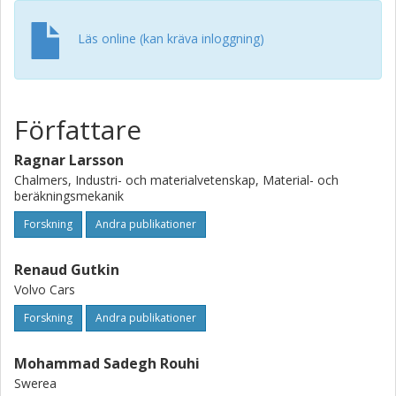
specimen. The models are computationally robust and can
predict the localized nature of fiber kinking. A thorough
Läs online (kan kräva inloggning)
sensitivity study is presented to show how the different
formulations influence the predicted responses.
Författare
Ragnar Larsson
Chalmers, Industri- och materialvetenskap, Material- och
beräkningsmekanik
Forskning
Andra publikationer
Renaud Gutkin
Volvo Cars
Forskning
Andra publikationer
Mohammad Sadegh Rouhi
Swerea