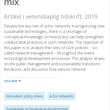
mix
Artikel i vetenskaplig tidskrift, 2019
Despite the key role of actor networks in progressing new
sustainable technologies, there is a shortage of
conceptual knowledge on how policy can help strengthen
collaborative practices in such networks. The objective of
this paper is to analyze the roles of such policies – so-
called network management – throughout the entire
technological development processes. The analysis draws
on the public management and sustainability transitions
literatures, and discusses how various network
characteristics could affect the development of
sustainable technologies, including how different
VISA MER
categories of network management strategies could be
deployed to influence actor collaborations. The paper's
main contribution is an analytical framework that
Innovation policy mixes
Actor networks
addresses the changing roles of network management at
the interface between various phases of the technological
Sustainable technological development