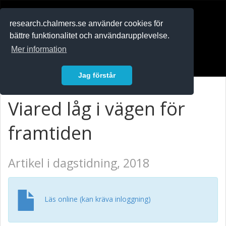
RESEARCH
.chalmers.se
research.chalmers.se använder cookies för
bättre funktionalitet och användarupplevelse.
In English
Mer information
Logga in
Jag förstår
Viared låg i vägen för
framtiden
Artikel i dagstidning, 2018
Läs online (kan kräva inloggning)