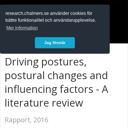
RESEARCH
.chalmers.se
research.chalmers.se använder cookies för
bättre funktionalitet och användarupplevelse.
In English
Mer information
Logga in
Jag förstår
Driving postures,
postural changes and
influencing factors - A
literature review
Rapport, 2016