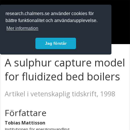
RESEARCH
.chalmers.se
research.chalmers.se använder cookies för
bättre funktionalitet och användarupplevelse.
In English
Mer information
Logga in
Jag förstår
A sulphur capture model
for fluidized bed boilers
Artikel i vetenskaplig tidskrift, 1998
Författare
Tobias Mattisson
Institutionen för energiomvandling