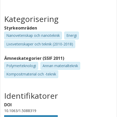
Ivan Mijakovic
Chalmers, Biologi och bioteknik, Systembiologi
Kategorisering
Forskning
Andra publikationer
Styrkeområden
Andrzej Rybak
Nanovetenskap och nanoteknik
Energi
ABB
Livsvetenskaper och teknik (2010-2018)
Artur Siwek
Ämneskategorier (SSIF 2011)
ABB
Polymerteknologi
Annan materialteknik
Magnus Svensson
Kompositmaterial och -teknik
Wellspect Healthcare
Identifikatorer
DOI
10.1063/1.5088319