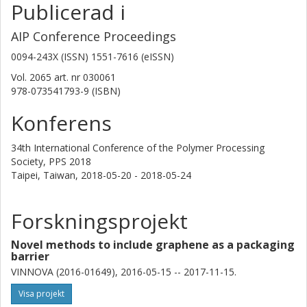
Publicerad i
Stanislaw Gubanski
AIP Conference Proceedings
Chalmers, Elektroteknik, Elkraftteknik
0094-243X (ISSN) 1551-7616 (eISSN)
Forskning
Andra publikationer
Vol. 2065
art. nr
030061
978-073541793-9 (ISBN)
Christian Müller
Konferens
Chalmers, Kemi och kemiteknik, Tillämpad kemi
Forskning
Andra publikationer
34th International Conference of the Polymer Processing
Society, PPS 2018
Taipei, Taiwan,
2018-05-20 - 2018-05-24
Santosh Pandit
Chalmers, Biologi och bioteknik, Systembiologi
Forskningsprojekt
Forskning
Andra publikationer
Novel methods to include graphene as a packaging
Venkata Raghavendra Subrahmanya Sar Mokkapati
barrier
Chalmers, Biologi och bioteknik, Systembiologi
VINNOVA (2016-01649), 2016-05-15 -- 2017-11-15.
Forskning
Andra publikationer
Visa projekt