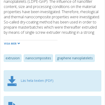
nanoplatelets (LDPE-GnP). The influence of nanofiller
content, size and processing conditions on the material
properties have been investigated. Therefore, rheological
and thermal nanocomposite properties were investigated.
So-called dry-coating method has been used in order to
prepare masterbatches which were thereafter extruded
by means of single screw extruder resulting in a strong
anisotropy in the extruded samples. Graphene
nanoplatelets were oriented in the extrusion direction for
VISA MER
all shear rates and flow histories investigated, as
confirmed by scanning electron microscopy. The
rheological percolation was determined via nonlinear
extrusion
nanocomposites
graphene nanoplatelets
parameters to be around 11wt%. Thermal conductivity
measurements revealed strong anisotropy with in-plane
conductivity increasing with GnP content.
Läs hela texten (PDF)