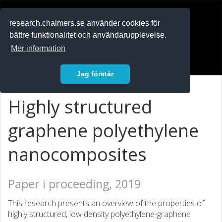
RESEARCH
.chalmers.se
research.chalmers.se använder cookies för
bättre funktionalitet och användarupplevelse.
In English
Mer information
Logga in
Jag förstår
Highly structured
graphene polyethylene
nanocomposites
Paper i proceeding, 2019
This research presents an overview of the properties of
highly structured, low density polyethylene-graphene