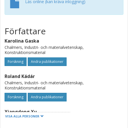
Läs online (kan kräva inloggning)
Författare
Karolina Gaska
Chalmers, Industri- och materialvetenskap,
Konstruktionsmaterial
Forskning
Andra publikationer
Roland Kádár
Chalmers, Industri- och materialvetenskap,
Konstruktionsmaterial
Forskning
Andra publikationer
Xiangdong Xu
VISA ALLA PERSONER
Chalmers, Elektroteknik, Elkraftteknik
Forskning
Andra publikationer