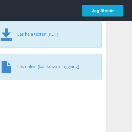
In English
Logga in
Jag förstår
Läs hela texten (PDF)
Läs online (kan kräva inloggning)