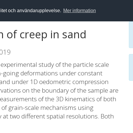
alitet och användarupplevelse.
Mer information
n of creep in sand
2019
 experimental study of the particle scale
-going deformations under constant
 sand under 1D oedometric compression
rvations on the boundary of the sample are
asurements of the 3D kinematics of both
s of grain-scale mechanisms using
t two different spatial resolutions. Both
l grain scale response are captured using