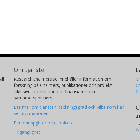
Om tjänsten
L
ill
Research.chalmers.se innehåller information om
Ch
forskning på Chalmers, publikationer och projekt
Ch
inklusive information om finansiärer och
C
samarbetspartners.
C
Läs mer om tjänsten, täckningsgrad och vilka som kan
se informationen
4
Personuppgifter och cookies
T
W
Tillgänglighet