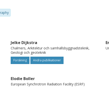
m respectively. The results, for the first
ments measured at the boundary can be the
raphy
 at the individual grain scale.
Jelke Dijkstra
E
Chalmers, Arkitektur och samhällsbyggnadsteknik,
Un
Geologi och geoteknik
Forskning
Andra publikationer
Elodie Boller
European Synchrotron Radiation Facility (ESRF)