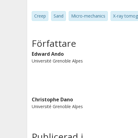
two spatial resolutions, i.e.6.and 0.65
time, illustrate that small displace
Creep
Sand
Micro-mechanics
X-ray tomog
result of rather pronounced fracturing
Författare
Edward Ando
Université Grenoble Alpes
Christophe Dano
Université Grenoble Alpes
Publicerad i