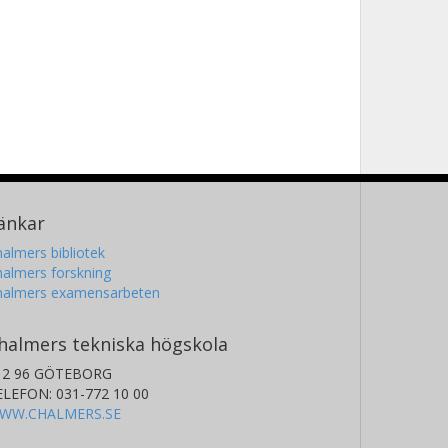
änkar
almers bibliotek
almers forskning
halmers examensarbeten
halmers tekniska högskola
12 96 GÖTEBORG
ELEFON: 031-772 10 00
WW.CHALMERS.SE