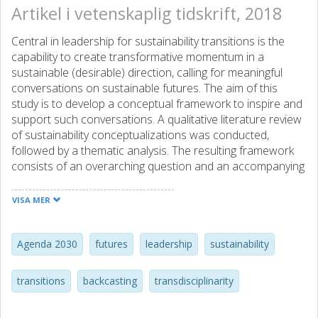
Artikel i vetenskaplig tidskrift, 2018
Central in leadership for sustainability transitions is the
capability to create transformative momentum in a
sustainable (desirable) direction, calling for meaningful
conversations on sustainable futures. The aim of this
study is to develop a conceptual framework to inspire and
support such conversations. A qualitative literature review
of sustainability conceptualizations was conducted,
followed by a thematic analysis. The resulting framework
consists of an overarching question and an accompanying
set of categories for four sustainability dimensions: the
social, the economic, the ecological, and ‘human needs
VISA MER
and wellbeing’. Furthermore, the framework is visualized as
a lighthouse for pedagogical reasons. We foresee that the
lighthouse might be of value in processes guiding socio-
Agenda 2030
futures
leadership
sustainability
technical transitions towards sustainability in three
different ways: (1) by attempting to bridge the issue of
transitions
backcasting
transdisciplinarity
‘transition’ with that of ‘sustainability’; (2) as part of a
backcasting process; and (3) modes of transdisciplinary