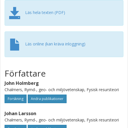
research where relevant actors take part in the
conversation. The study is related to over 20 years of
Läs hela texten (PDF)
experience from working with a backcasting approach
engaging with sustainability transitions in a variety of
processes. We invite further dialogue on how one may
approach the concept of sustainability to inspire and
support conversations on sustainable futures.
Läs online (kan kräva inloggning)
Författare
John Holmberg
Chalmers, Rymd-, geo- och miljövetenskap, Fysisk resursteori
Forskning
Andra publikationer
Johan Larsson
Chalmers, Rymd-, geo- och miljövetenskap, Fysisk resursteori