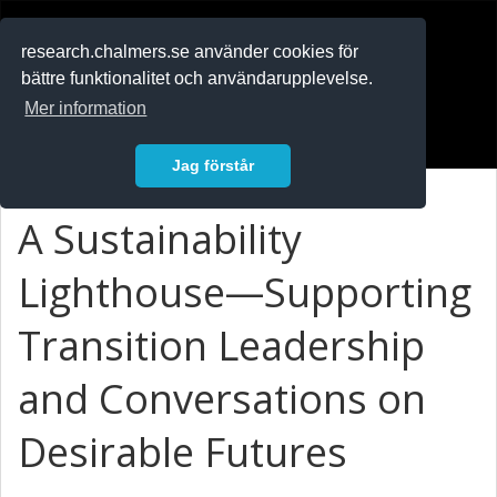
RESEARCH
.chalmers.se
research.chalmers.se använder cookies för
bättre funktionalitet och användarupplevelse.
In English
Mer information
Logga in
Jag förstår
A Sustainability
Lighthouse—Supporting
Transition Leadership
and Conversations on
Desirable Futures