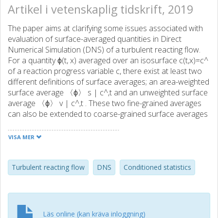
Artikel i vetenskaplig tidskrift, 2019
The paper aims at clarifying some issues associated with
evaluation of surface-averaged quantities in Direct
Numerical Simulation (DNS) of a turbulent reacting flow.
For a quantity ϕ(t, x) averaged over an isosurface c(t,x)=c^
of a reaction progress variable c, there exist at least two
different definitions of surface averages; an area-weighted
surface average 〈ϕ〉 s | c^,t and an unweighted surface
average 〈ϕ〉 v | c^,t . These two fine-grained averages
can also be extended to coarse-grained surface averages
〈ϕ〉 S | c^,ϵ,t and 〈ϕ〉 V | c^,ϵ,t over an interval of
c^≤c(t,x)≤c^+ϵ. In a highly turbulent medium, the difference
VISA MER
〈ϕ〉 s −〈ϕ〉 v between the area-weighted and
unweighted surface averages can be significant for most
quantities ϕ of basic interest. The sign of this difference
Turbulent reacting flow
DNS
Conditioned statistics
depends on the sign of the correlation between ϕ and |
∇c|, can be opposite for different ϕ or even for different
isosurfaces of the same scalar field ϕ. For a quantity ϕ that
can become singular in the zero-gradient points |∇c|
Läs online (kan kräva inloggning)