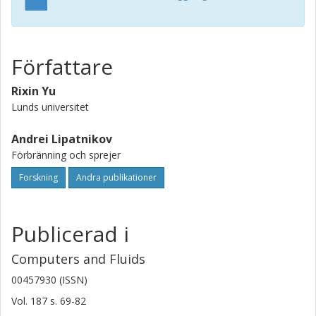
(t,x)=0, its unweighted or area-weighted surface averages
can still be bounded. The difference between area-
weighted and unweighted surface averages of 1/|∇c| or |
∇c| is relevant to explaining the well-known, but still
Författare
challenging controversy between available data on the
influence of turbulence on the local flame thickness.
Rixin Yu
Lunds universitet
Andrei Lipatnikov
Förbränning och sprejer
Forskning
Andra publikationer
Publicerad i
Computers and Fluids
00457930 (ISSN)
Vol. 187
s.
69-82