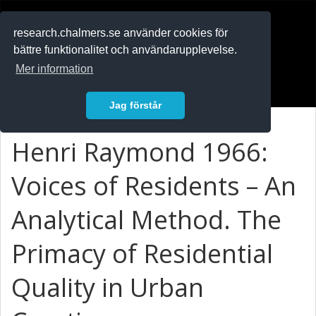
RESEARCH
.chalmers.se
research.chalmers.se använder cookies för
bättre funktionalitet och användarupplevelse.
In English
Mer information
Logga in
Jag förstår
Henri Raymond 1966:
Voices of Residents – An
Analytical Method. The
Primacy of Residential
Quality in Urban