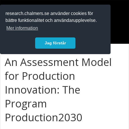
RESEARCH
.chalmers.se
research.chalmers.se använder cookies för
bättre funktionalitet och användarupplevelse.
In English
Mer information
Logga in
Jag förstår
An Assessment Model
for Production
Innovation: The
Program
Production2030