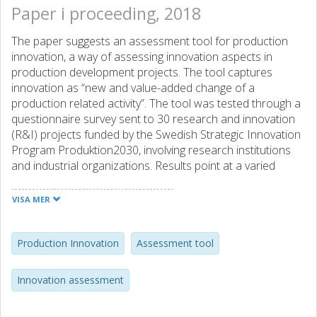
Paper i proceeding, 2018
The paper suggests an assessment tool for production
innovation, a way of assessing innovation aspects in
production development projects. The tool captures
innovation as “new and value-added change of a
production related activity”. The tool was tested through a
questionnaire survey sent to 30 research and innovation
(R&I) projects funded by the Swedish Strategic Innovation
Program Produktion2030, involving research institutions
and industrial organizations. Results point at a varied
distribution programme impact through resulting change
activities. Identified areas for innovation were materials,
VISA MER
decision support, tools, methods, and solutions estimated
as new to industry and to the global business community.
Production Innovation
Assessment tool
Innovation assessment