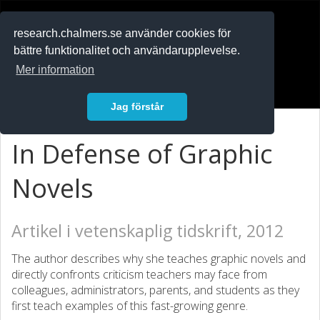
RESEARCH
.chalmers.se
research.chalmers.se använder cookies för
bättre funktionalitet och användarupplevelse.
In English
Mer information
Logga in
Jag förstår
In Defense of Graphic
Novels
Artikel i vetenskaplig tidskrift, 2012
The author describes why she teaches graphic novels and
directly confronts criticism teachers may face from
colleagues, administrators, parents, and students as they
first teach examples of this fast-growing genre.