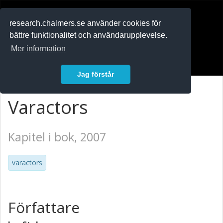
RESEARCH
.chalmers.se
research.chalmers.se använder cookies för
bättre funktionalitet och användarupplevelse.
In English
Mer information
Logga in
Jag förstår
Varactors
Kapitel i bok, 2007
varactors
Författare