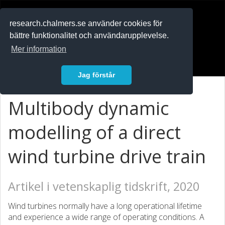
RESEARCH
.chalmers.se
research.chalmers.se använder cookies för
bättre funktionalitet och användarupplevelse.
In English
Mer information
Logga in
Jag förstår
Multibody dynamic
modelling of a direct
wind turbine drive train
Artikel i vetenskaplig tidskrift, 2020
Wind turbines normally have a long operational lifetime
and experience a wide range of operating conditions. A