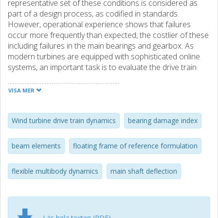
representative set of these conditions is considered as
part of a design process, as codified in standards.
However, operational experience shows that failures
occur more frequently than expected, the costlier of these
including failures in the main bearings and gearbox. As
modern turbines are equipped with sophisticated online
systems, an important task is to evaluate the drive train
dynamics from online measurement data. In particular,
internal forces leading to fatigue can only be determined
VISA MER
indirectly from other locations’ sensors. In this
contribution, a direct wind turbine drive train is modelled
using the floating frame of reference formulation for a
Wind turbine drive train dynamics
bearing damage index
flexible multibody dynamics system. The purpose is to
evaluate drive train response based on blade root forces
beam elements
floating frame of reference formulation
and bedplate motions. The dynamic response is evaluated
in terms of main shaft deformation and main bearing
flexible multibody dynamics
main shaft deflection
forces under different wind conditions. The model was
found to correspond well to a commercial wind turbine
system simulation software (ViDyn)
Läs hela texten (PDF)