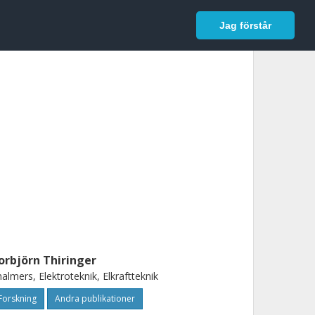
In English
Logga in
Jag förstår
orbjörn Thiringer
almers, Elektroteknik, Elkraftteknik
Forskning
Andra publikationer