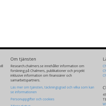
Om tjänsten
L
ill
Research.chalmers.se innehåller information om
Ch
forskning på Chalmers, publikationer och projekt
Ch
inklusive information om finansiärer och
C
samarbetspartners.
C
Läs mer om tjänsten, täckningsgrad och vilka som kan
se informationen
4
Personuppgifter och cookies
T
W