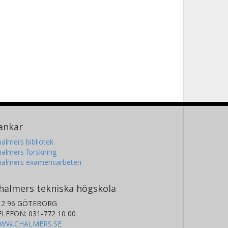
änkar
almers bibliotek
almers forskning
halmers examensarbeten
halmers tekniska högskola
12 96 GÖTEBORG
ELEFON: 031-772 10 00
WW.CHALMERS.SE