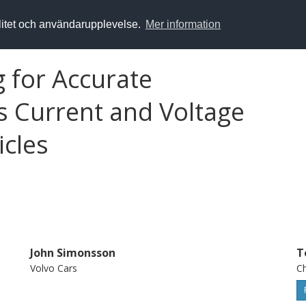
alitet och användarupplevelse.
Mer information
 for Accurate
s Current and Voltage
icles
John Simonsson
T
Volvo Cars
Ch