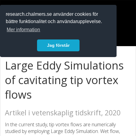
RESEARCH
.chalmers.se
research.chalmers.se använder cookies för
bättre funktionalitet och användarupplevelse.
In English
Mer information
Logga in
Jag förstår
Large Eddy Simulations
of cavitating tip vortex
flows
Artikel i vetenskaplig tidskrift, 2020
In the current study, tip vortex flows are numerically
studied by employing Large Eddy Simulation. Wet flow,