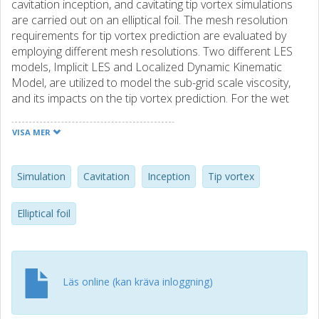
cavitation inception, and cavitating tip vortex simulations
are carried out on an elliptical foil. The mesh resolution
requirements for tip vortex prediction are evaluated by
employing different mesh resolutions. Two different LES
models, Implicit LES and Localized Dynamic Kinematic
Model, are utilized to model the sub-grid scale viscosity,
and its impacts on the tip vortex prediction. For the wet
flow, vortex properties are computed for each resolution
and compared with experimental data. Comparisons show
VISA MER
that at least 16 cells per vortex radius is required to
predict the tip vortex in the near field region. Employed
numerical approach is fully capable of capturing the
Simulation
Cavitation
Inception
Tip vortex
accelerated axial velocity at the vortex core, and shows
good agreement with the experimental observations. The
Elliptical foil
analysis of bubble dynamics shows that tip vortex
inception strongly depends on the initial bubble radius,
especially where the radius is smaller than 50 μm. The
predicted azimuthal velocity, the diameter of the cavitating
Läs online (kan kräva inloggning)
tip vortex, and the velocity flow fields are compared with
experimental measurements. The comparisons show that
the current numerical approach can provide accurate