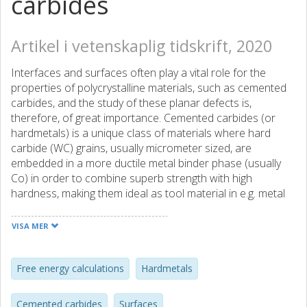
carbides
Artikel i vetenskaplig tidskrift, 2020
Interfaces and surfaces often play a vital role for the
properties of polycrystalline materials, such as cemented
carbides, and the study of these planar defects is,
therefore, of great importance. Cemented carbides (or
hardmetals) is a unique class of materials where hard
carbide (WC) grains, usually micrometer sized, are
embedded in a more ductile metal binder phase (usually
Co) in order to combine superb strength with high
hardness, making them ideal as tool material in e.g. metal
machining. In the manufacturing and industrial usage of
cemented carbides temperatures reach high levels,
VISA MER
especially in the former case where the material is sintered
at temperatures where the binder phase is a liquid. This is
a computational study of the temperature dependence of
Free energy calculations
Hardmetals
interface and surface energies in WC–Co cemented
carbides upto and above the melting temperature of Co.
Cemented carbides
Surfaces