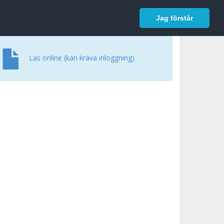
In English
Logga in
Jag förstår
Läs online (kan kräva inloggning)