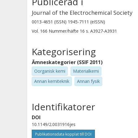
Publicerad i
Journal of the Electrochemical Society
F. Croce
0013-4651 (ISSN) 1945-7111 (eISSN)
Universita degli Studi Gabriele d'annunzio di Chieti-
Pescara
Vol. 166
Nummer/häfte
16
s.
A3927-A3931
Kategorisering
Ämneskategorier (SSIF 2011)
Oorganisk kemi
Materialkemi
Annan kemiteknik
Annan fysik
Identifikatorer
DOI
10.1149/2.0031916jes
Publikationsdata kopplat till DOI