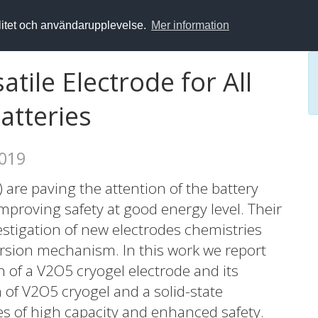
alitet och användarupplevelse.
Mer information
tile Electrode for All
atteries
2019
B) are paving the attention of the battery
mproving safety at good energy level. Their
stigation of new electrodes chemistries
ersion mechanism. In this work we report
n of a V2O5 cryogel electrode and its
 of V2O5 cryogel and a solid-state
es of high capacity and enhanced safety.