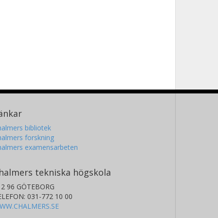
änkar
almers bibliotek
almers forskning
halmers examensarbeten
halmers tekniska högskola
12 96 GÖTEBORG
ELEFON: 031-772 10 00
WW.CHALMERS.SE