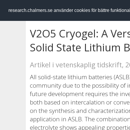
RESEARCH
.chalmers.se
research.chalmers.se använder cookies för bättre funktion
V2O5 Cryogel: A Versa
Solid State Lithium B
Artikel i vetenskaplig tidskrift, 
All solid-state lithium batteries (ASL
community due to the possibility of i
future development requires the inve
both based on intercalation or conv
on the synthesis and characterizatio
application in ASLB. The combination
electrolyte shows appealing properti