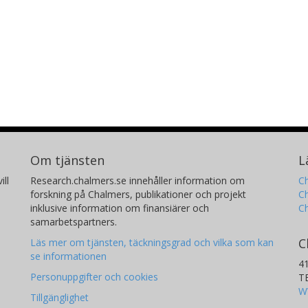
Om tjänsten
L
ill
Research.chalmers.se innehåller information om
Ch
forskning på Chalmers, publikationer och projekt
Ch
inklusive information om finansiärer och
C
samarbetspartners.
C
Läs mer om tjänsten, täckningsgrad och vilka som kan
se informationen
4
Personuppgifter och cookies
T
W
Tillgänglighet