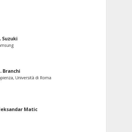
. Suzuki
amsung
. Branchi
pienza, Università di Roma
leksandar Matic
almers, Fysik, Materialfysik
Forskning
Andra publikationer