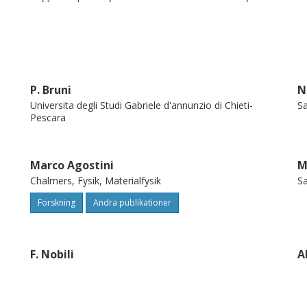
P. Bruni
N
Universita degli Studi Gabriele d'annunzio di Chieti-
S
Pescara
Marco Agostini
M
Chalmers, Fysik, Materialfysik
Sa
Forskning
Andra publikationer
F. Nobili
A
Universita degli Studi di Camerino
Ch