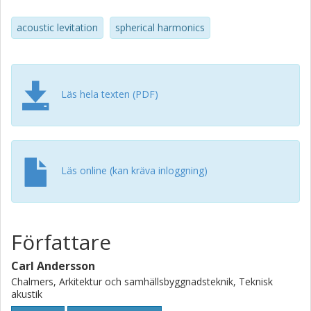
transducer elements in the array. Finally we investigate
how the truncation order of the spherical harmonics
acoustic levitation
spherical harmonics
expansion influence the calculated force, for varying
sphere sizes.
Läs hela texten (PDF)
Läs online (kan kräva inloggning)
Författare
Carl Andersson
Chalmers, Arkitektur och samhällsbyggnadsteknik, Teknisk
akustik