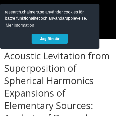
RESEARCH
.chalmers.se
research.chalmers.se använder cookies för
bättre funktionalitet och användarupplevelse.
In English
Mer information
Logga in
Jag förstår
Acoustic Levitation from
Superposition of
Spherical Harmonics
Expansions of
Elementary Sources: