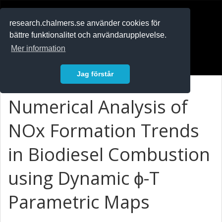
RESEARCH
.chalmers.se
research.chalmers.se använder cookies för
bättre funktionalitet och användarupplevelse.
In English
Mer information
Logga in
Jag förstår
Numerical Analysis of
NOx Formation Trends
in Biodiesel Combustion
using Dynamic ϕ-T
Parametric Maps