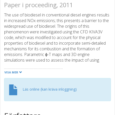
Paper i proceeding, 2011
The use of biodiesel in conventional diesel engines results
in increased NOx emissions; this presents a barrier to the
widespread use of biodiesel. The origins of this
phenomenon were investigated using the CFD KIVA3V
code, which was modified to account for the physical
properties of biodiesel and to incorporate semi-detailed
mechanisms for its combustion and the formation of
emissions. Parametric ϕ-T maps and 3D engine
simulations were used to assess the impact of using
oxygen-containing fuels on the rate of NO formation. It
was found that using oxygen-containing fuels allows more
VISA MER
O2 molecules to present in the engine cylinder during the
combustion of biodiesel, and this may be the cause of the
observed increase in NO emissions.
Läs online (kan kräva inloggning)