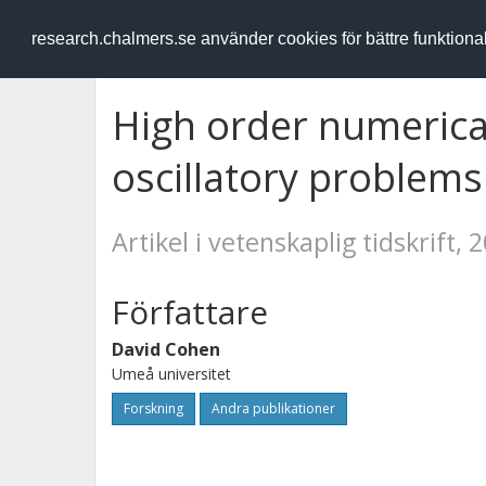
RESEARCH
.chalmers.se
research.chalmers.se använder cookies för bättre funktion
High order numerica
oscillatory problems
Artikel i vetenskaplig tidskrift, 
Författare
David Cohen
Umeå universitet
Forskning
Andra publikationer