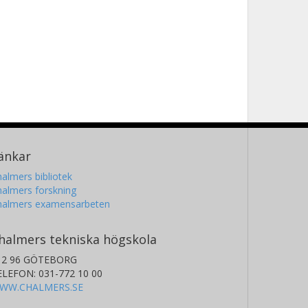
änkar
almers bibliotek
almers forskning
halmers examensarbeten
halmers tekniska högskola
12 96 GÖTEBORG
ELEFON: 031-772 10 00
WW.CHALMERS.SE