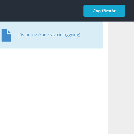
In English
Logga in
Jag förstår
Läs online (kan kräva inloggning)