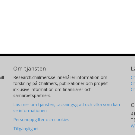
Om tjänsten
L
ill
Research.chalmers.se innehåller information om
Ch
forskning på Chalmers, publikationer och projekt
Ch
inklusive information om finansiärer och
C
samarbetspartners.
C
Läs mer om tjänsten, täckningsgrad och vilka som kan
se informationen
4
Personuppgifter och cookies
T
W
Tillgänglighet