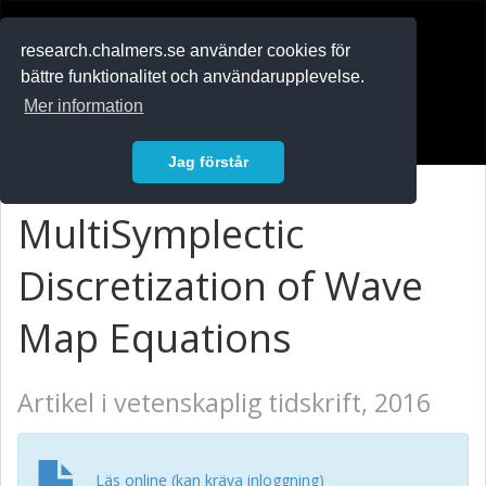
RESEARCH
.chalmers.se
research.chalmers.se använder cookies för
bättre funktionalitet och användarupplevelse.
In English
Mer information
Logga in
Jag förstår
MultiSymplectic
Discretization of Wave
Map Equations
Artikel i vetenskaplig tidskrift, 2016
Läs online (kan kräva inloggning)