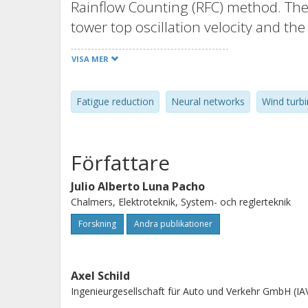
Rainflow Counting (RFC) method. Th
tower top oscillation velocity and the
the fatigue progression. The results
VISA MER
convenient architecture for control 
an economic-tracking NMPC (etNMPC) 
Fatigue reduction
Neural networks
Wind turb
tower is deployed in real-time. The 
baseline controller from a renowned
implementation with indirect fatigu
Författare
improvement achieved with the propo
regarding computational cost and rea
Julio Alberto Luna Pacho
Chalmers, Elektroteknik, System- och reglerteknik
discussed, as well as future lines of r
reserved.
Forskning
Andra publikationer
Axel Schild
Ingenieurgesellschaft für Auto und Verkehr GmbH (IA