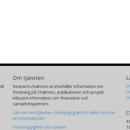
Om tjänsten
L
ill
Research.chalmers.se innehåller information om
Ch
forskning på Chalmers, publikationer och projekt
Ch
inklusive information om finansiärer och
C
samarbetspartners.
C
Läs mer om tjänsten, täckningsgrad och vilka som kan
se informationen
4
Personuppgifter och cookies
T