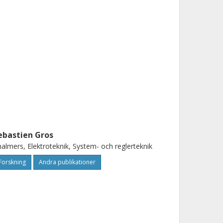
ebastien Gros
almers, Elektroteknik, System- och reglerteknik
Forskning
Andra publikationer