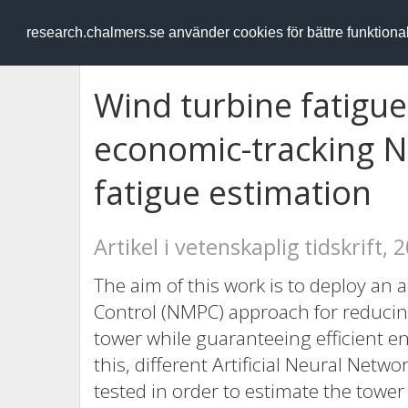
RESEARCH
.chalmers.se
research.chalmers.se använder cookies för bättre funktion
Wind turbine fatigu
economic-tracking 
fatigue estimation
Artikel i vetenskaplig tidskrift, 
The aim of this work is to deploy an
Control (NMPC) approach for reducing
tower while guaranteeing efficient e
this, different Artificial Neural Netw
tested in order to estimate the tower 