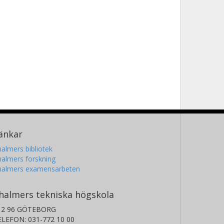
änkar
almers bibliotek
almers forskning
halmers examensarbeten
halmers tekniska högskola
12 96 GÖTEBORG
ELEFON: 031-772 10 00