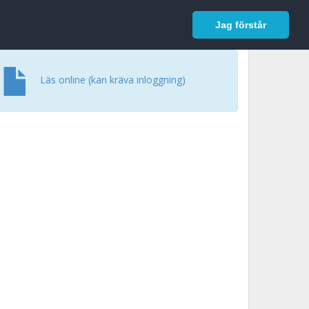
In English
Logga in
Jag förstår
Läs online (kan kräva inloggning)