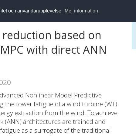
alitet och användarupplevelse.
Mer information
e reduction based on
NMPC with direct ANN
2020
 advanced Nonlinear Model Predictive
 the tower fatigue of a wind turbine (WT)
nergy extraction from the wind. To achieve
ork (ANN) architectures are trained and
fatigue as a surrogate of the traditional