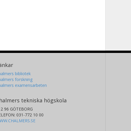
änkar
almers bibliotek
almers forskning
halmers examensarbeten
halmers tekniska högskola
12 96 GÖTEBORG
ELEFON: 031-772 10 00
WW.CHALMERS.SE