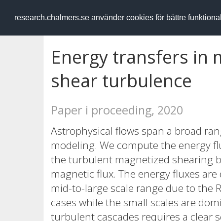
RESEARCH
.chalmers.se
research.chalmers.se använder cookies för bättre funktion
Energy transfers i
shear turbulence
Paper i proceeding, 2020
Astrophysical flows span a broad ran
modeling. We compute the energy flux
the turbulent magnetized shearing bo
magnetic flux. The energy fluxes are
mid-to-large scale range due to the 
cases while the small scales are domi
turbulent cascades requires a clear s