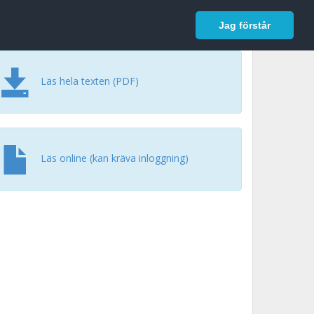
In English
Logga in
Jag förstår
Läs hela texten (PDF)
Läs online (kan kräva inloggning)