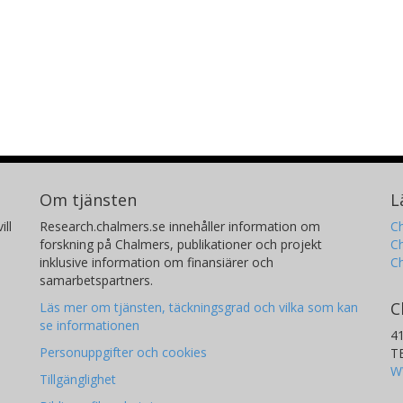
Om tjänsten
L
ill
Research.chalmers.se innehåller information om
Ch
forskning på Chalmers, publikationer och projekt
Ch
inklusive information om finansiärer och
C
samarbetspartners.
C
Läs mer om tjänsten, täckningsgrad och vilka som kan
se informationen
4
Personuppgifter och cookies
T
W
Tillgänglighet