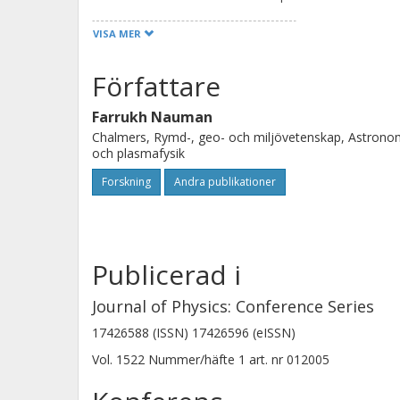
address these questions conclusively.
VISA MER
nature in trying to connect the Fouri
we are able to make connections betw
Författare
Farrukh Nauman
Chalmers, Rymd-, geo- och miljövetenskap, Astrono
och plasmafysik
Forskning
Andra publikationer
Publicerad i
Journal of Physics: Conference Series
17426588 (ISSN) 17426596 (eISSN)
Vol. 1522
Nummer/häfte
1
art. nr
012005