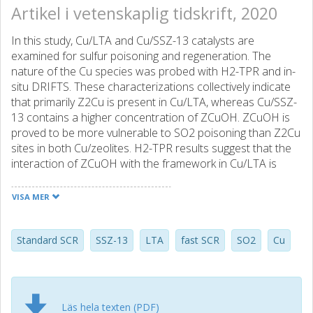
Artikel i vetenskaplig tidskrift, 2020
In this study, Cu/LTA and Cu/SSZ-13 catalysts are
examined for sulfur poisoning and regeneration. The
nature of the Cu species was probed with H2-TPR and in-
situ DRIFTS. These characterizations collectively indicate
that primarily Z2Cu is present in Cu/LTA, whereas Cu/SSZ-
13 contains a higher concentration of ZCuOH. ZCuOH is
proved to be more vulnerable to SO2 poisoning than Z2Cu
sites in both Cu/zeolites. H2-TPR results suggest that the
interaction of ZCuOH with the framework in Cu/LTA is
much weaker than in Cu/SSZ-13, thereby leading to more
susceptibility to SO2adsorption. Moreover, Cu/LTA can
VISA MER
store more SO2 under NH3-SCR conditions in the
presence of SO2, and it also has a slower deactivation
rate due to the different location of generated
Standard SCR
SSZ-13
LTA
fast SCR
SO2
Cu
(NH4)2SO4. Cu/LTA can be fully restored after
regeneration at 750°C. However, Cu/SSZ-13 experiences a
loss of activity at high temperature, which is attributed to
newly formed CuOx clusters.
Läs hela texten (PDF)