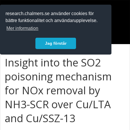
RESEARCH
.chalmers.se
research.chalmers.se använder cookies för
bättre funktionalitet och användarupplevelse.
In English
Mer information
Logga in
Jag förstår
Insight into the SO2
poisoning mechanism
for NOx removal by
NH3-SCR over Cu/LTA
and Cu/SSZ-13