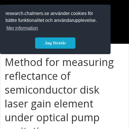
RESEARCH
.chalmers.se
research.chalmers.se använder cookies för
bättre funktionalitet och användarupplevelse.
In English
Mer information
Logga in
Jag förstår
Method for measuring
reflectance of
semiconductor disk
laser gain element
under optical pump