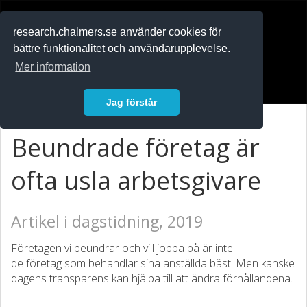
RESEARCH
.chalmers.se
research.chalmers.se använder cookies för
bättre funktionalitet och användarupplevelse.
In English
Mer information
Logga in
Jag förstår
Beundrade företag är
ofta usla arbetsgivare
Artikel i dagstidning, 2019
Företagen vi beundrar och vill jobba på är inte
de företag som behandlar sina anställda bäst. Men kanske
dagens trans­parens kan hjälpa till att ändra förhållandena.