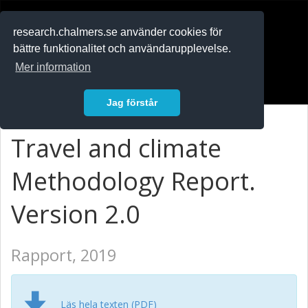
RESEARCH
.chalmers.se
research.chalmers.se använder cookies för
bättre funktionalitet och användarupplevelse.
In English
Mer information
Logga in
Jag förstår
Travel and climate
Methodology Report.
Version 2.0
Rapport, 2019
Läs hela texten (PDF)