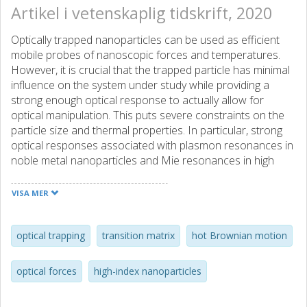
Artikel i vetenskaplig tidskrift, 2020
Optically trapped nanoparticles can be used as efficient
mobile probes of nanoscopic forces and temperatures.
However, it is crucial that the trapped particle has minimal
influence on the system under study while providing a
strong enough optical response to actually allow for
optical manipulation. This puts severe constraints on the
particle size and thermal properties. In particular, strong
optical responses associated with plasmon resonances in
noble metal nanoparticles and Mie resonances in high
index dielectric particles can significantly affect trap
stability through enhanced radiation pressure forces and
VISA MER
photoinduced heating. Using Mie theory and hot Brownian
motion analysis, we calculate trap stability and
photothermal properties for nanospheres composed of
optical trapping
transition matrix
hot Brownian motion
the best (Ag) and most widely used (Au) plasmonic
materials as well as for crystalline and amorphous Si, the
optical forces
high-index nanoparticles
prototypic high-index dielectric, using polystyrene as a low-
index reference material. We calculate trap stability