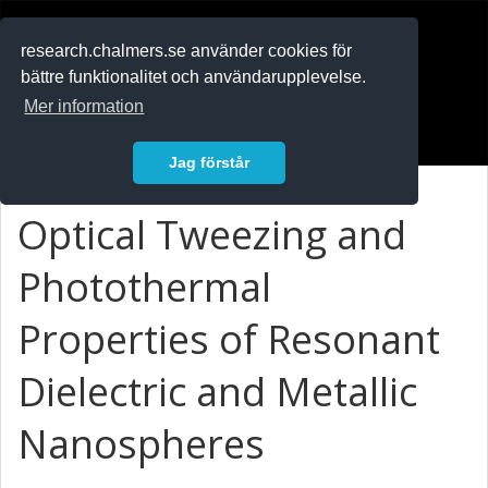
RESEARCH
.chalmers.se
research.chalmers.se använder cookies för
bättre funktionalitet och användarupplevelse.
In English
Mer information
Logga in
Jag förstår
Optical Tweezing and
Photothermal
Properties of Resonant
Dielectric and Metallic
Nanospheres